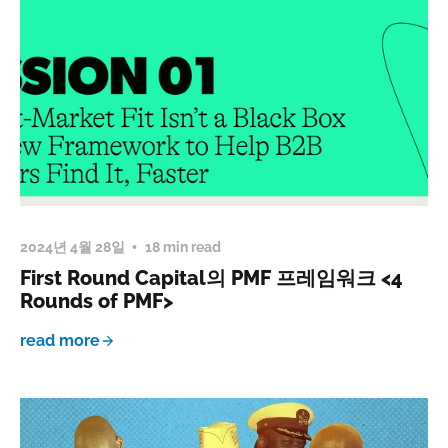
2024년 4월 28일
18 min read
First Round Capital의 PMF 프레임워크 <4
Rounds of PMF>
read more